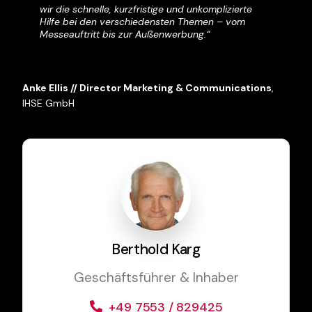
wir die schnelle, kurzfristige und unkomplizierte
uns mit unserem Messestand von der Konkurrenz
Hilfe bei den verschiedensten Themen – vom
deutlich abzuheben.”
Messeauftritt bis zur Außenwerbung.“
Felix Heckelmann // Geschäftsführer
,
Systemberatung
Anke Ellis // Director Marketing & Communications
,
Deutsch & Heckelmann GmbH
IHSE GmbH
Berthold Karg
Geschäftsführer & Inhaber
+49 7553 / 829425