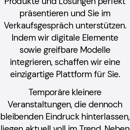
Produkte und Lösungen perfekt
Stuhl, Bildschirm oder
präsentieren und Sie im
Kuchengabel?
Verkaufsgespräch unterstützen.
Indem wir digitale Elemente
sowie greifbare Modelle
integrieren, schaffen wir eine
einzigartige Plattform für Sie.
Temporäre kleinere
Veranstaltungen, die dennoch
bleibenden Eindruck hinterlassen,
liegen aktuell voll im Trend. Neben