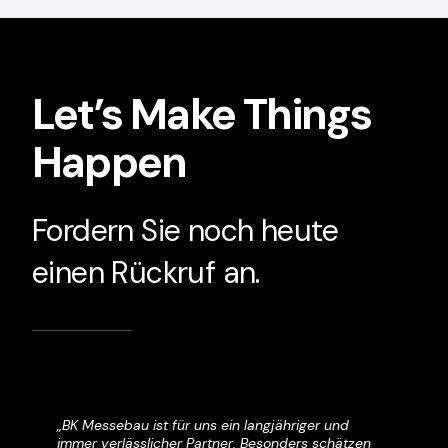
Let’s Make Things
Happen
Fordern Sie noch heute
einen Rückruf an.
„BK Messebau ist für uns ein langjähriger und
“Das Team von BK Messebau begeistert uns jedes
immer verlässlicher Partner. Besonders schätzen
Jahr aufs neue mit frischen, einzigartigen Ideen um