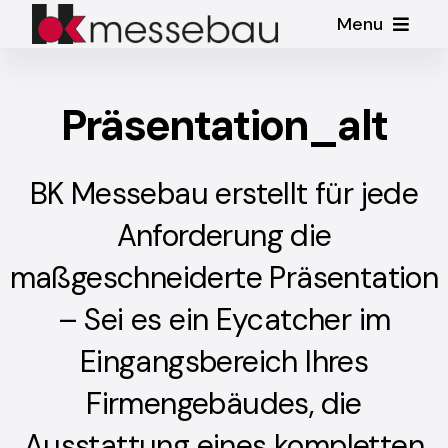
Zum
Menu
Inhalt
springen
Home
Präsentation_alt
Leistungen
BK Messebau erstellt für jede
Referenzen
Anforderung die
maßgeschneiderte Präsentation
Unternehmen
– Sei es ein Eycatcher im
Messebau
Aktuelles
Kontakt
Mit viel Engagement und Erfahrung
Eingangsbereich Ihres
erschaffen wir einzigartige
Firmengebäudes, die
Veranstaltungen
Messestände.
Ausstattung eines kompletten