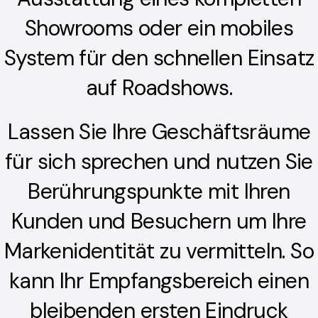
Showrooms oder ein mobiles
System für den schnellen Einsatz
auf Roadshows.
Modellbau
Lassen Sie Ihre Geschäftsräume
Unsere Modelle machen Ihre
für sich sprechen und nutzen Sie
Firmenpräsentation greifbar.
Berührungspunkte mit Ihren
Kunden und Besuchern um Ihre
Markenidentität zu vermitteln. So
kann Ihr Empfangsbereich einen
Corona Schutz­maß­nahmen
bleibenden ersten Eindruck