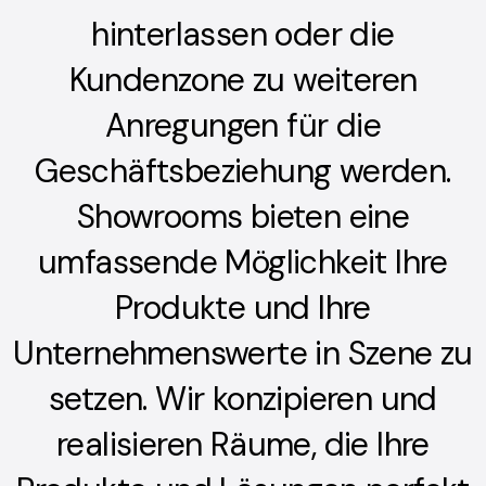
hinterlassen oder die
Kundenzone zu weiteren
Anregungen für die
Präsentation
Geschäftsbeziehung werden.
Ob Showroom, Displays oder
Showrooms bieten eine
Sonderbauten, unser Team steht
Ihnen gerne zur Verfügung.
umfassende Möglichkeit Ihre
Produkte und Ihre
Unternehmenswerte in Szene zu
setzen. Wir konzipieren und
realisieren Räume, die Ihre
Mietmaterial