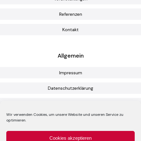
Stuhl, Bildschirm oder
Kuchengabel?
Referenzen
Kontakt
Allgemein
Impressum
Datenschutzerklärung
Cookie-Richtlinie (EU)
Wir verwenden Cookies, um unsere Website und unseren Service zu
optimieren.
© Copyright 2020 -
2026 BK Messebau
Cookies akzeptieren