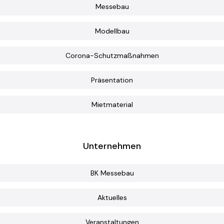
Messebau
Modellbau
Corona-Schutzmaßnahmen
Präsentation
Präsentation
Ob Showroom, Displays oder
Sonderbauten, unser Team steht
Mietmaterial
Ihnen gerne zur Verfügung.
Unternehmen
BK Messebau
Aktuelles
Mietmaterial
Veranstaltungen