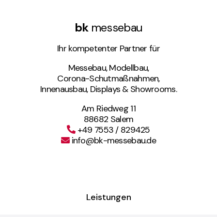
bk
messebau
Ihr kompetenter Partner für
Messebau, Modellbau,
Modellbau
Corona-Schutmaßnahmen,
Innenausbau, Displays & Showrooms.
Unsere Modelle machen Ihre
Firmenpräsentation greifbar.
Am Riedweg 11
88682 Salem
+49 7553 / 829425
info@bk-messebau.de
Leistungen
Corona Schutz­maß­nahmen